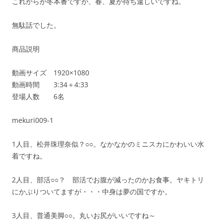
これからが冬本番ですが、春、夏が待ち遠しいですね。
無駄話でした。
商品説明
動画サイズ 1920×1080
動画時間 3:34＋4:33
登場人数 6名
mekuri009-1
1人目、松井珠理奈似？○○。なかなかのミニスカにかわいい水
着ですね。
2人目、部活○○？ 部活でお腹が減ったのかお食事。ヤキトリ
にかぶりついてますが・・・中身は夢の国ですか。
3人目、普通美脚○○。丸いお尻がいいですね～