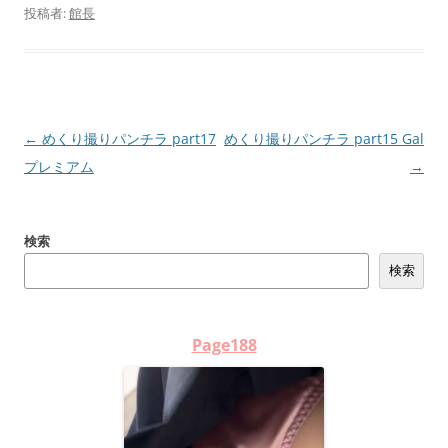
投稿者:
館長
投
←
めくり撮りパンチラ part17
めくり撮りパンチラ part15 Gal
稿
プレミアム
→
ナ
ビ
検索
ゲ
検索
ー
シ
ョ
Page188
ン