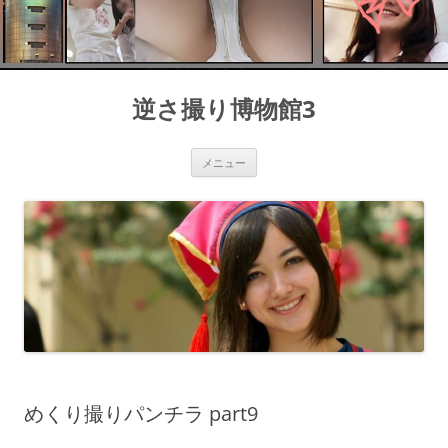
コ
ン
逆さ撮り博物館3
テ
ン
ツ
へ
ス
メニュー
キ
ッ
プ
めくり撮りパンチラ part9