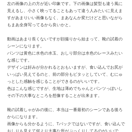
左の画像の上の方が近い印象です。下の画像は髪型も違う風に
見えるし、小さく映ってることもあって違う人みたいに見えま
すがあまりいい画像もなく、まあなんか変だけどと思いながら
もまあ全身写ってるから良いかと。
動画はあまり長くないですが顔撮りから始まって、靴の試着の
シーンになります。
パンツは黄色に水色の水玉、おしり部分は水色のレースみたい
な感じです。
デザインは好みが分かれるとおもいますが、食い込んでお尻が
いっぱい見えてるのと、前の部分もピタッとしていて、むにゅ
っとした感触を感じることができるのがいいです。
色はこんな感じですが、生地は薄めでちゃんとパンツっぽいし
その下の大事なところを想像することが出来ます。
靴の試着しゃがみの後に、本当は一番最初のシーンである後ろ
からになります。
画像からも分かるように、Tバックではないですが、食い込んで
おしりも見えて何より大事な所がぷっくりしてるのがいいで