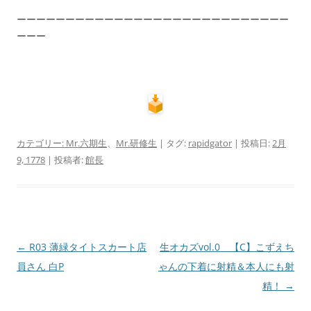
ーーーーーーーーーーーーーーーーーーーーーーーーーーーー
ーーー
カテゴリー:
Mr.六期生
、
Mr.研修生
| タグ:
rapidgator
| 投稿日:
2月
9, 1778
|
投稿者:
館長
投
←
R03 薄緑タイトスカート店
生オカズvol.0 【C】こずえち
稿
員さん 白P
ゃんの下着に射精＆本人にも射
ナ
精！
→
ビ