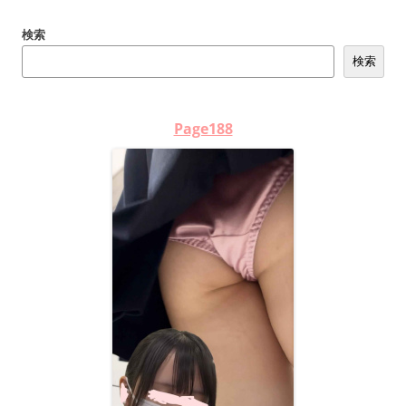
ゲ
検索
ー
検索
シ
ョ
ン
Page188