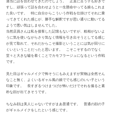
適当に話を合わせてきたのでしょう。 正直に言う子も好きで
すし、頑張って話を合わせようと一生懸命やってる娘もこれま
た良いです。 特に自分からこういう作戦を仕掛けてそれに乗
ってきてくれた感じが、勝手な解釈ですが思い通りに動いてる
ようで悪い気はしませんでした。
当然店員さんは私を接客した記憶もないですが、粗相がないよ
うに気を使いながらさり気なく情報を引き出そうとしてる感じ
が見て取れて、それだからこそ撮影ということには気が回りに
くいということだったと思います。 こそこそするのでなく
堂々と大きな嘘を着くことでカモフラージュになるという作戦
です。
見た目はギャルメイクで怖そうにもみえますが実物は全然そん
なこと無く、よくいるギャル風の娘ででも感じのいい子という
印象です。 長すぎるつけまつげが怖いだけでそれを撮ると素
朴な顔が出てきそうです。
ちなみ顔は美人じゃないですがまあ普通です。 普通の顔の子
がギャルメイクをしたという感じです。