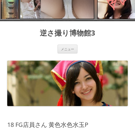
コ
ン
逆さ撮り博物館3
テ
ン
ツ
へ
ス
メニュー
キ
ッ
プ
18 FG店員さん 黄色水色水玉P