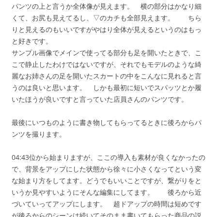
パンツの上と言うか全体像が見えます。 横の部分はかなり細
くて、お尻も見えてるし、▽のカチも全部見えます。 ちら
りと見えるのもいいですがやはり全体が見えるというのはもっ
と好きです。
サンプル画像でメインで使ってる部分も足を開いたときで、こ
こで静止したわけではないですが、それでもモデルのような綺
麗なお姉さんの足を開いたスカートの中をこんなに見れると言
うのは良いと思います。 しかも最初に短いでスパッツとか履
いたほうが良いですと言っていた店員さんのパンツです。
最後にいつものように書き物してもらってるときに後ろからパ
ンツを撮ります。
04:43位から始まりますが、ここの導入も素材が良くなかったの
で、背景をアップにした状態から徐々に小さくなってという変
な始まり方をしてます。どうでもいいことですが、繋がりをと
いうか見やすいようにそんな編集にしてます。 後ろから近
づいていってアップにします。 超ドアップの時間は短めです
が後ろからのシーンは続いてそのまま書いてもらった商品の説