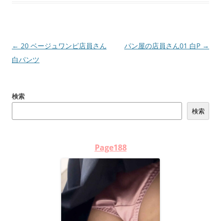
投
←
20 ベージュワンピ店員さん
パン屋の店員さん01 白P
→
稿
白パンツ
ナ
ビ
検索
ゲ
検索
ー
シ
ョ
Page188
ン