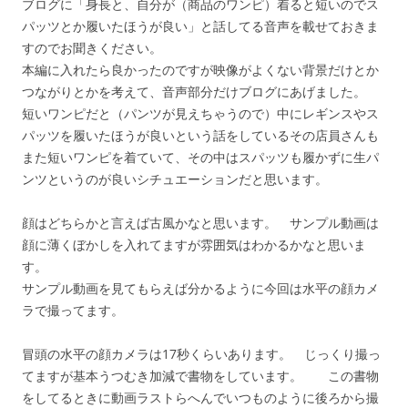
ブログに「身長と、自分が（商品のワンピ）着ると短いのでス
パッツとか履いたほうが良い」と話してる音声を載せておきま
すのでお聞きください。
本編に入れたら良かったのですが映像がよくない背景だけとか
つながりとかを考えて、音声部分だけブログにあげました。
短いワンピだと（パンツが見えちゃうので）中にレギンスやス
パッツを履いたほうが良いという話をしているその店員さんも
また短いワンピを着ていて、その中はスパッツも履かずに生パ
ンツというのが良いシチュエーションだと思います。
顔はどちらかと言えば古風かなと思います。 サンプル動画は
顔に薄くぼかしを入れてますが雰囲気はわかるかなと思いま
す。
サンプル動画を見てもらえば分かるように今回は水平の顔カメ
ラで撮ってます。
冒頭の水平の顔カメラは17秒くらいあります。 じっくり撮っ
てますが基本うつむき加減で書物をしています。 この書物
をしてるときに動画ラストらへんでいつものように後ろから撮