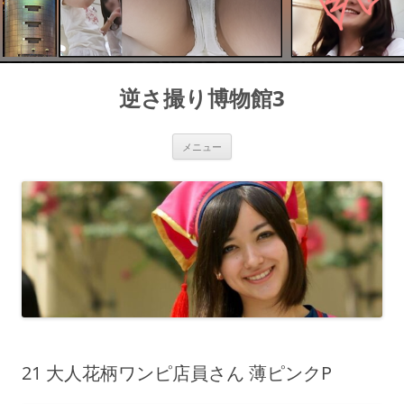
コ
ン
逆さ撮り博物館3
テ
ン
ツ
へ
ス
メニュー
キ
ッ
プ
21 大人花柄ワンピ店員さん 薄ピンクP