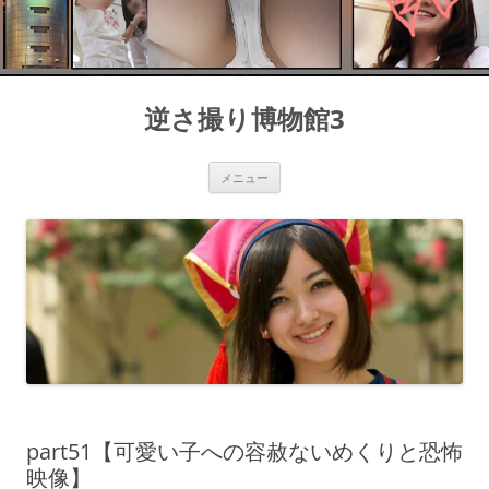
コ
ン
逆さ撮り博物館3
テ
ン
ツ
へ
ス
メニュー
キ
ッ
プ
part51【可愛い子への容赦ないめくりと恐怖
映像】