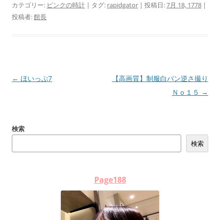
カテゴリー:
ピンクの時計
| タグ:
rapidgator
| 投稿日:
7月 18, 1778
|
投稿者:
館長
投
←
ほいっぷ7
【高画質】制服白パン逆さ撮り
稿
Ｎｏ１５
→
ナ
ビ
検索
ゲ
検索
ー
シ
ョ
Page188
ン