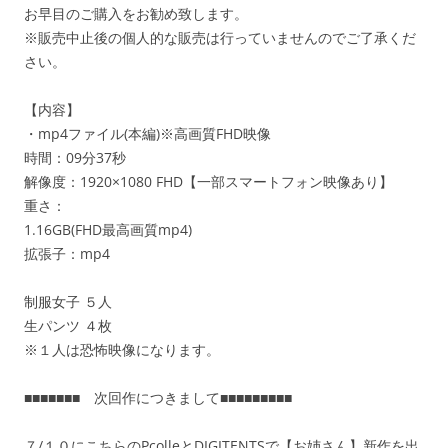
お早目のご購入をお勧め致します。
※販売中止後の個人的な販売は行っていませんのでご了承くだ
さい。
【内容】
・mp4ファイル(本編)※高画質FHD映像
時間：09分37秒
解像度：1920×1080 FHD【一部スマートフォン映像あり】
重さ：
1.16GB(FHD最高画質mp4)
拡張子：mp4
制服女子 ５人
生パンツ ４枚
※１人は恐怖映像になります。
■■■■■■■ 次回作につきまして■■■■■■■■■
７/１０にこちらのPcolleとDIGITENTSで【お姉さん】新作を出