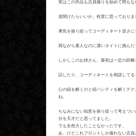
実はこの作品も店員撮りを始めて間もな
道聞けたらいいか。程度に思っておりま
勇気を振り絞ってコーディネート逆さに
我ながら素人なのに濃いタイトに挑んだ
しかしこのお姉さん、最初は一定の距離
話したり、コーディネートを相談してる
心の紐を解くのと紐パンティを解くテク
ね。
ちなみにない知恵を振り絞って考えつい
分を天才だと思ってました。
でも全然大したことなかったです。
あ、けどこれフロントしか撮れない店員