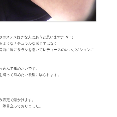
ステス好きな人にあうと思います(* ´∀｀)
るようなナチュラルな感じではなく
昔前に胸にサラシを巻いてレディースのいいポジションに
っ込んで舐めたいです。
を縛って辱めたい欲望に駆られます。
う設定で話かけます。
一際目立っておりました。