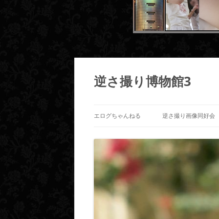
コ
ン
テ
逆さ撮り博物館3
ン
ツ
へ
ス
キ
ッ
エログちゃんねる
逆さ撮り画像同好会
プ