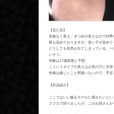
【見た目】
容赦なく美人。きつめの美人なのでM男やホ
髪も染めておりますが、若い子が染めて
どうしても色気が出てしまっている。一
いそう。
年齢は27歳前後と予想。
こういうタイプの美人はお尻の穴に舌突
性格は厳しいこと間違いないので、手足
【作品紹介】
ここではいい服をモデルに着せたいとい
２フロア回りましたが、このお姉さんが