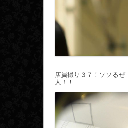
店員撮り３７！ソソるぜ
人！！