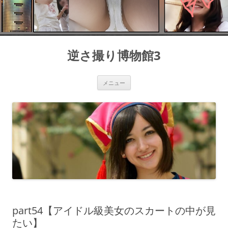
コ
ン
逆さ撮り博物館3
テ
ン
ツ
へ
ス
メニュー
キ
ッ
プ
part54【アイドル級美女のスカートの中が見
たい】