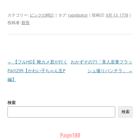
カテゴリー:
ピンクの時計
| タグ:
rapidgator
| 投稿日:
9月 13, 1778
|
投稿者:
館長
投
←
【フルHD】靴カメ君が行く
おかずその71「美人若妻フラッ
稿
Part299【かわい子ちゃん生P
シュ撮りパンチラ」
→
ナ
編】
ビ
ゲ
検索
ー
検索
シ
ョ
ン
Page188