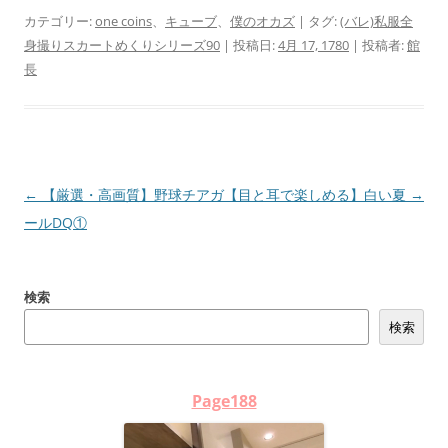
カテゴリー:
one coins
、
キューブ
、
僕のオカズ
| タグ:
(バレ)私服全
身撮りスカートめくりシリーズ90
| 投稿日:
4月 17, 1780
|
投稿者:
館
長
投
←
【厳選・高画質】野球チアガ
【目と耳で楽しめる】白い夏
→
稿
ールDQ①
ナ
ビ
検索
ゲ
検索
ー
シ
ョ
Page188
ン