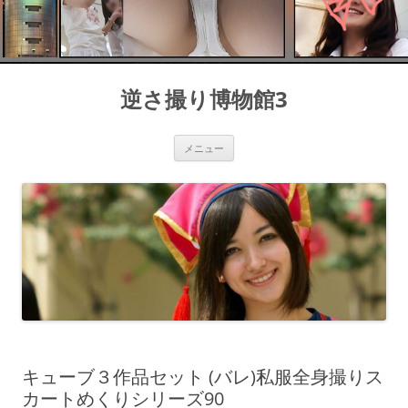
コ
ン
逆さ撮り博物館3
テ
ン
ツ
へ
ス
メニュー
キ
ッ
プ
キューブ３作品セット (バレ)私服全身撮りス
カートめくりシリーズ90