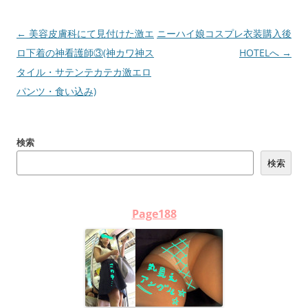
投
←
美容皮膚科にて見付けた激エ
ニーハイ娘コスプレ衣装購入後
稿
ロ下着の神看護師③(神カワ神ス
HOTELへ
→
ナ
タイル・サテンテカテカ激エロ
ビ
パンツ・食い込み)
ゲ
ー
検索
シ
検索
ョ
ン
Page188