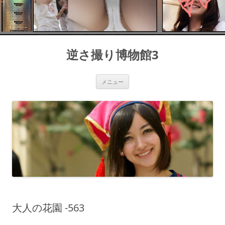
コ
ン
逆さ撮り博物館3
テ
ン
ツ
へ
ス
メニュー
キ
ッ
プ
大人の花園 -563