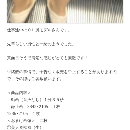
仕事途中のＯＬ風モデルさんです。
先輩らしい男性と一緒のようでした。
真面目そうで清楚な感じがとても素敵です！
※諸般の事情で、予告なく販売を中止することがありますの
で、その際はご容赦願います。
＜商品内容＞
・動画（音声なし）１分３５秒
・静止画 3342×2105 １枚
1536×2105 １枚
＜おまけ画像＞ ２枚
①美人奥様風（生）