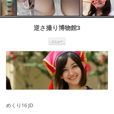
コ
ン
逆さ撮り博物館3
テ
ン
ツ
へ
ス
メニュー
キ
ッ
プ
めくり16 JD