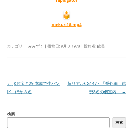
rapidgator
mekuri16.mp4
カテゴリー:
みみずく
| 投稿日:
9月 3, 1978
|
投稿者:
館長
投
←
JKお宝＃29 本屋で生パン
超リアルCG147～「番外編」総
稿
JK、ほか３名
勢8名の個室内～
→
ナ
ビ
検索
ゲ
検索
ー