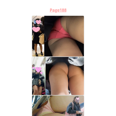
シ
ョ
Page188
ン