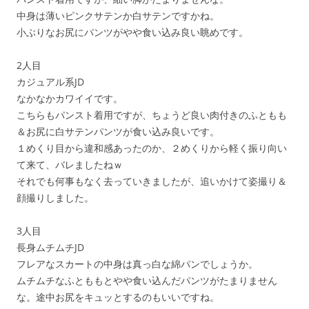
中身は薄いピンクサテンか白サテンですかね。
小ぶりなお尻にパンツがやや食い込み良い眺めです。
2人目
カジュアル系JD
なかなかカワイイです。
こちらもパンスト着用ですが、ちょうど良い肉付きのふともも
＆お尻に白サテンパンツが食い込み良いです。
１めくり目から違和感あったのか、２めくりから軽く振り向い
て来て、バレましたねｗ
それでも何事もなく去っていきましたが、追いかけて姿撮り＆
顔撮りしました。
3人目
長身ムチムチJD
フレアなスカートの中身は真っ白な綿パンでしょうか。
ムチムチなふとももとやや食い込んだパンツがたまりません
な。途中お尻をキュッとするのもいいですね。