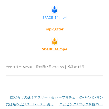
SPADE_14.mp4
rapidgator
SPADE_14.mp4
カテゴリー:
SPADE
| 投稿日:
5月 29, 1979
|
投稿者:
館長
投
←
隙だらけの妹！アスリート美
ハーフ青チェ J○のパイパンマン
稿
女は足を広げストレッチ。茂っ
コとピンクTバックを観察
→