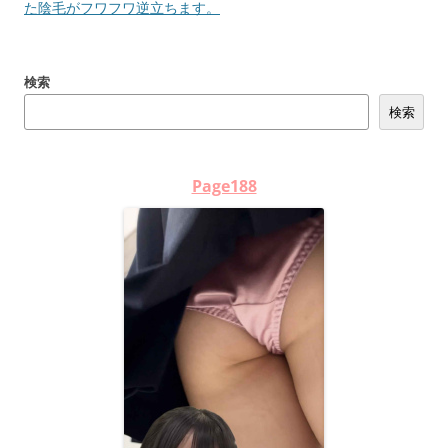
ナ
た陰毛がフワフワ逆立ちます。
ビ
ゲ
検索
ー
検索
シ
ョ
ン
Page188