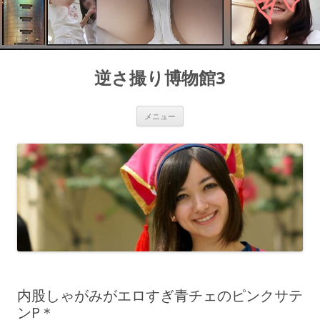
コ
ン
逆さ撮り博物館3
テ
ン
ツ
へ
ス
メニュー
キ
ッ
プ
内股しゃがみがエロすぎ青チェのピンクサテ
ンP＊