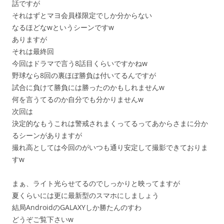
話ですが
それはずとマヨ会員様限定でしか分からない
なるほどなwというシーンですw
ありますが
それは最終回
今回はドラマで言う8話目くらいですかねw
野球なら8回の裏ほぼ勝負は付いてるんですが
試合に負けて勝負には勝ったのかもしれませんw
何を言うてるのか自分でも分かりませんw
次回は
決定的なもうこれは警戒されまくってるってあからさまに分か
るシーンがありますが
撮れ高としては今回のがいつも通り安定して撮影できておりま
すw
まぁ、ライト光らせてるのでしっかりと映ってますが
夏くらいには更に最新型のスマホにしましょう
結局AndroidのGALAXYしか勝たんのすわ
どうぞご覧下さいw