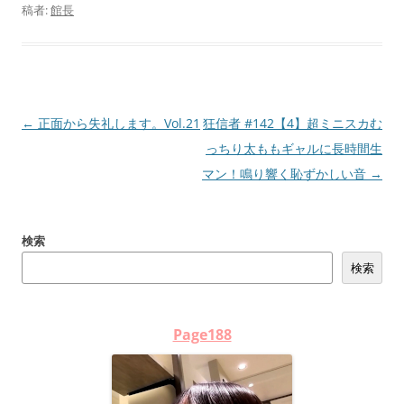
稿者:
館長
投
←
正面から失礼します。Vol.21
狂信者 #142【4】超ミニスカむ
稿
っちり太ももギャルに長時間生
ナ
マン！鳴り響く恥ずかしい音
→
ビ
ゲ
検索
ー
検索
シ
ョ
ン
Page188