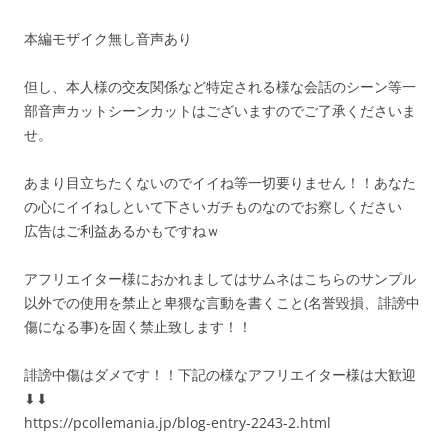
本編モザイク無し音声あり
但し、本人様の交友関係など特定される様な会話のシーン等一
部音声カットシーンカットはございますのでご了承くださいま
せ。
あまり目立ちたくないのでイイね等一切要りません！！あなた
の心にイイねしといて下さいガチものなのでお察しください
広告はご利益あるかもですねｗ
アフリエイター様におかれましてはサムネはこちらのサンプル
以外での使用を禁止と卑猥な言動を書くこと(名誉毀損、誹謗中
傷になる事)を固く禁止致します！！
誹謗中傷はダメです！！下記の様なアフリエイター様は大歓迎
⬇⬇
https://pcollemania.jp/blog-entry-2243-2.html