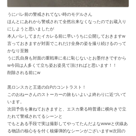
うにバレ前の警戒されてない時のモデルさん
ほんとにあれから警戒されて全然出来なくなったのでお蔵入り
にしようと思いましたが
本人バレしてまたイカレる前に早いうちに公開しておきますw
言っておきますが対面でこれだけ全身の姿を撮り続けるのって
かなり至難
うに氏自身も対面の重戦車に名に恥じないとお墨付きですから
w今回は人多くて立ち姿お姿見て頂ければと思います！！
削除される前にw
黒ロンスカと王道の白Pのコントラスト！
このおねーさんのストーカーの旅もいよいよ終わりに近づいて
います。
次回予告を兼ねておきますと、エスカ乗る時普通に横向きで立
たれて警戒されてるシーンと
でもとある手段で実は撮影してやってたんだよなwwwと伏線あ
る物語の核心をを付く核爆弾的なシーンがございますw次回の