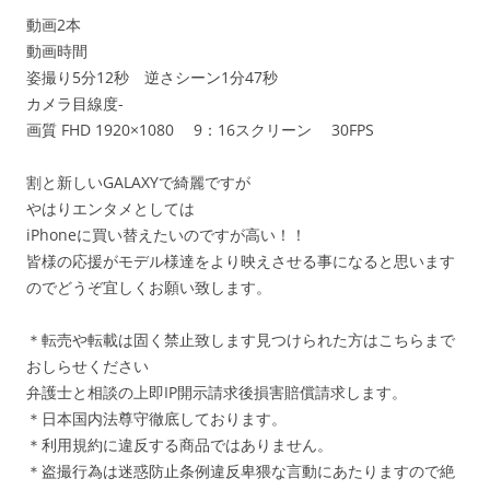
動画2本
動画時間
姿撮り5分12秒 逆さシーン1分47秒
カメラ目線度-
画質 FHD 1920×1080 9：16スクリーン 30FPS
割と新しいGALAXYで綺麗ですが
やはりエンタメとしては
iPhoneに買い替えたいのですが高い！！
皆様の応援がモデル様達をより映えさせる事になると思います
のでどうぞ宜しくお願い致します。
＊転売や転載は固く禁止致します見つけられた方はこちらまで
おしらせください
弁護士と相談の上即IP開示請求後損害賠償請求します。
＊日本国内法尊守徹底しております。
＊利用規約に違反する商品ではありません。
＊盗撮行為は迷惑防止条例違反卑猥な言動にあたりますので絶