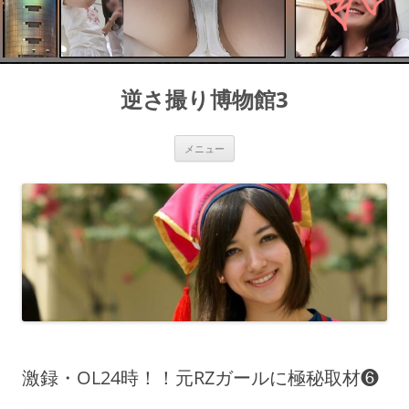
コ
ン
逆さ撮り博物館3
テ
ン
ツ
へ
ス
メニュー
キ
ッ
プ
激録・OL24時！！元RZガールに極秘取材❻