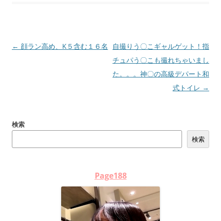
投
←
顔ラン高め、K５含む１６名
自撮りう〇こギャルゲット！指
稿
チュパう〇こも撮れちゃいまし
ナ
た。。。神〇の高級デパート和
ビ
式トイレ
→
ゲ
ー
検索
シ
検索
ョ
ン
Page188