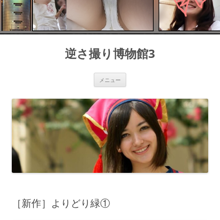
コ
ン
逆さ撮り博物館3
テ
ン
ツ
へ
ス
メニュー
キ
ッ
プ
［新作］よりどり緑①