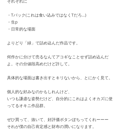
それぞれに
・Tバック(これは食い込みではなくTだろ…)
・生p
・日常的な場面
よりどり「緑」で詰め込んだ作品です。
何作かに分けて売るなんてアコギなことせず詰め込んだ
よ。その分値段高めだけど許して。
具体的な場面は書き出すとキリないから、とにかく見て。
個人的な好みなのかもしれんけど、
いつも謙虚な姿勢だけど、自分的にこれはよくオカズに使
ってるオキニ作品群。
ぜひ買って、抜いて、好評価ボタンぽちってくれーーー
それが僕の自己肯定感と財布の潤いになります。