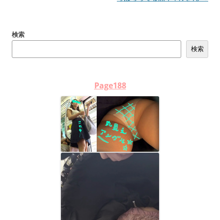
ビ
ゲ
検索
ー
検索
シ
ョ
ン
Page188