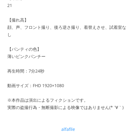
21
【撮れ高】
顔、声、フロント撮り、後ろ逆さ撮り、着替えさせ、試着室な
し
【パンティの色】
薄いピンクパンチー
再生時間：7分24秒
動画サイズ：FHD 1920×1080
※本作品は演出によるフィクションです。
実際の盗撮行為・無断撮影による映像ではありません(* ´∀｀)
alfafile