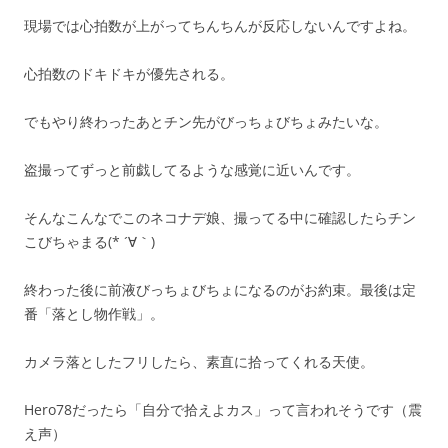
現場では心拍数が上がってちんちんが反応しないんですよね。
心拍数のドキドキが優先される。
でもやり終わったあとチン先がびっちょびちょみたいな。
盗撮ってずっと前戯してるような感覚に近いんです。
そんなこんなでこのネコナデ娘、撮ってる中に確認したらチン
こびちゃまる(* ´∀｀)
終わった後に前液びっちょびちょになるのがお約束。最後は定
番「落とし物作戦」。
カメラ落としたフリしたら、素直に拾ってくれる天使。
Hero78だったら「自分で拾えよカス」って言われそうです（震
え声）