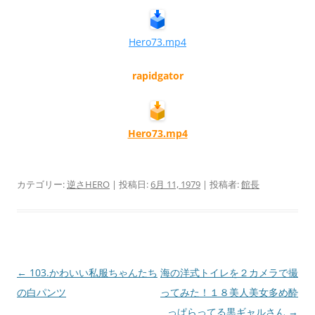
Hero73.mp4
rapidgator
Hero73.mp4
カテゴリー:
逆さHERO
| 投稿日:
6月 11, 1979
|
投稿者:
館長
投
←
103.かわいい私服ちゃんたち
海の洋式トイレを２カメラで撮
稿
の白パンツ
ってみた！１８美人美女多め酔
ナ
っぱらってる黒ギャルさん
→