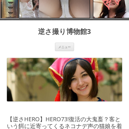
コ
ン
逆さ撮り博物館3
テ
ン
ツ
へ
ス
メニュー
キ
ッ
プ
【逆さHERO】HERO73!復活の大鬼畜？客と
いう餌に近寄ってくるネコナデ声の猫娘を着