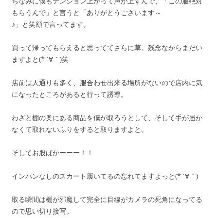
ちなみに僕もテンション上がって声が上ずんで、「この服絶対
もらうんで」と言うと「ありがとうございます～
♪」と笑顔で言ってます。
買って帰ってもらえると思っててさらに草。残念ながらまだい
ますよと(* ´∀｀)笑
店前は人通りも多く、服合わせ出来る場所がないので店内に気
になったところがあると行って誘導。
わざと棚の奥にある商品を僕が取ろうとして、そして手が届か
なくて取れないふりをすると取りますよと。
そしてお股ぱかーーー！！
インパンなしのスカート履いてるの忘れてますよっと(* ´∀｀)
取る瞬間は棚が邪魔して完全に目線がカメラの死角になってる
ので思い切り接写。