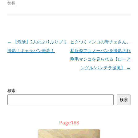
館長
投
←
【危険】2人のぷりぷりプリ
ヒクつくマンコの青チェさん、
稿
撮影！キャラパン最高！
私服姿でもノーパンを撮影され
ナ
剛毛マンコを見られる【ローア
ビ
ングル/パンチラ撮風】
→
ゲ
ー
検索
シ
検索
ョ
ン
Page188