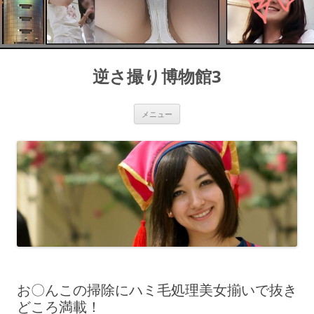
コ
ン
逆さ撮り博物館3
テ
ン
ツ
へ
ス
メニュー
キ
ッ
プ
お〇んこの掃除にハミ毛処理美女揃いで抜き
どころ満載！