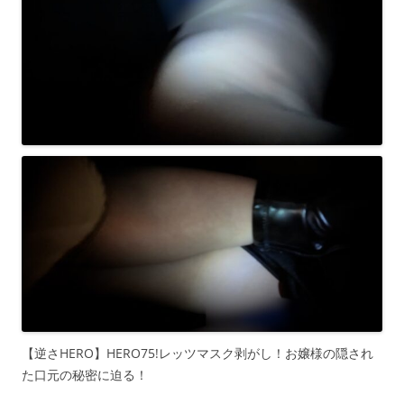
【逆さHERO】HERO75!レッツマスク剥がし！お嬢様の隠され
た口元の秘密に迫る！