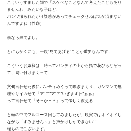
こういうすました顔で「スケベなことなんて考えたこともあり
ませんわ」みたいな子ほど、
パンツ撮られたがり疑惑があってチェックせねば気が済まない
んですよね（性癖）
黒なら黒でよし。
とにもかくにも、一度”見てあげる”ことが重要なんです。
こういうお嬢様は、縛ってパンティの上から指で花びらなぞっ
て、匂い付けまくって、
文句言わせた後にパンティめくって嗅ぎまくり、ガシマンで無
理やりイカせて『ア”ア”ア”ア”いぎまずわ”ぁぁ』
って言わせて『そっか＾＾』って優しく教える
と頭の中でフルコース回してみましたが、現実ではオドオドし
ながら「すみません～」と声かけしかできない半
端ものでございます。