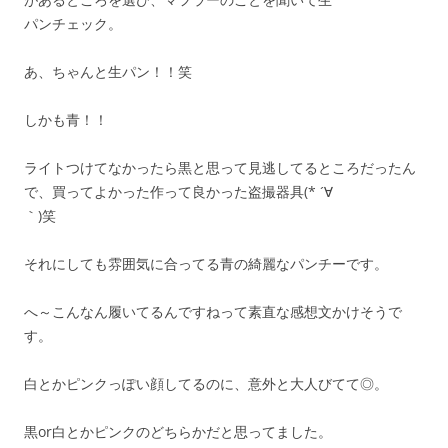
パンチェック。
あ、ちゃんと生パン！！笑
しかも青！！
ライトつけてなかったら黒と思って見逃してるところだったん
で、買ってよかった作って良かった盗撮器具(* ´∀
｀)笑
それにしても雰囲気に合ってる青の綺麗なパンチーです。
へ～こんなん履いてるんですねって素直な感想文かけそうで
す。
白とかピンクっぽい顔してるのに、意外と大人びてて◎。
黒or白とかピンクのどちらかだと思ってました。