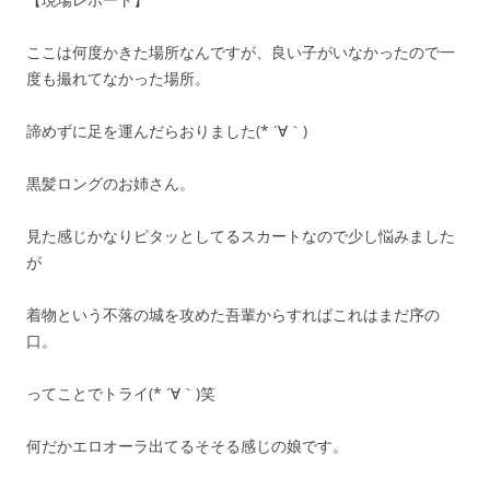
ここは何度かきた場所なんですが、良い子がいなかったので一
度も撮れてなかった場所。
諦めずに足を運んだらおりました(* ´∀｀)
黒髪ロングのお姉さん。
見た感じかなりピタッとしてるスカートなので少し悩みました
が
着物という不落の城を攻めた吾輩からすればこれはまだ序の
口。
ってことでトライ(* ´∀｀)笑
何だかエロオーラ出てるそそる感じの娘です。