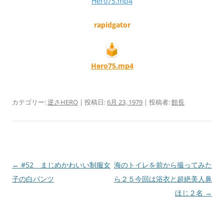
Hero75.mp4
rapidgator
Hero75.mp4
カテゴリー:
逆さHERO
| 投稿日:
6月 23, 1979
|
投稿者:
館長
投
←
#52 まじめかわいい制服女
海のトイレを前から撮ってみた
稿
子の白パンツ
ら２５今回は浴衣と超絶美人鼻
ナ
ほじ２名
→
ビ
ゲ