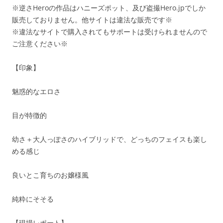
※逆さHeroの作品はハニーズポット、及び盗撮Hero.jpでしか
販売しておりません。他サイトは違法な販売です※
※違法なサイトで購入されてもサポートは受けられませんので
ご注意ください※
【印象】
魅惑的なエロさ
目が特徴的
幼さ＋大人っぽさのハイブリッドで、どっちのフェイスも楽し
める感じ
良いとこ育ちのお嬢様風
純粋にそそる
【現場レポート】