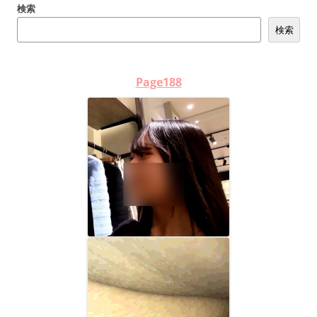
検索
ー
検索
シ
ョ
ン
Page188