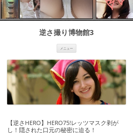
コ
ン
逆さ撮り博物館3
テ
ン
ツ
へ
ス
メニュー
キ
ッ
プ
【逆さHERO】HERO75!レッツマスク剥が
し！隠された口元の秘密に迫る！