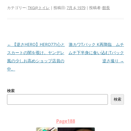
カテゴリー:
TKG@トイレ
| 投稿日:
7月 4, 1979
|
投稿者:
館長
投
←
【逆さHERO】HERO77!心と
激カワTバック K再降臨 ムチ
稿
スカートの闇を覗け。ヤンデレ
ムチ下半身に食い込むTバック
ナ
風の少しお高めショップ店員の
逆さ撮り
→
ビ
中。
ゲ
ー
検索
シ
検索
ョ
ン
Page188