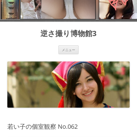
コ
ン
逆さ撮り博物館3
テ
ン
ツ
へ
ス
メニュー
キ
ッ
プ
若い子の個室観察 No.062