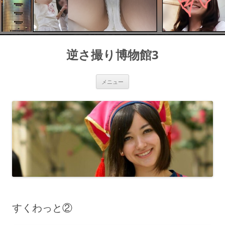
コ
ン
逆さ撮り博物館3
テ
ン
ツ
へ
ス
メニュー
キ
ッ
プ
すくわっと②