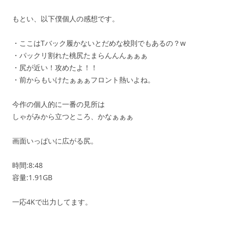
もとい、以下僕個人の感想です。
・ここはTバック履かないとだめな校則でもあるの？w
・パックリ割れた桃尻たまらんんんぁぁぁ
・尻が近い！攻めたよ！！
・前からもいけたぁぁぁフロント熱いよね。
今作の個人的に一番の見所は
しゃがみから立つところ、かなぁぁぁ
画面いっぱいに広がる尻。
時間:8:48
容量:1.91GB
一応4Kで出力してます。