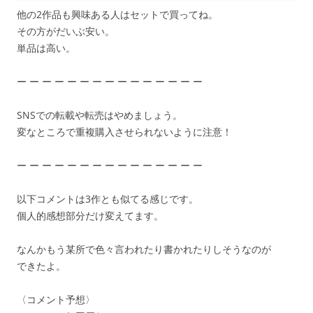
他の2作品も興味ある人はセットで買ってね。
その方がだいぶ安い。
単品は高い。
ー ー ー ー ー ー ー ー ー ー ー ー ー ー ー
SNSでの転載や転売はやめましょう。
変なところで重複購入させられないように注意！
ー ー ー ー ー ー ー ー ー ー ー ー ー ー ー
以下コメントは3作とも似てる感じです。
個人的感想部分だけ変えてます。
なんかもう某所で色々言われたり書かれたりしそうなのが
できたよ。
〈コメント予想〉