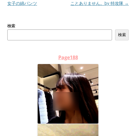
稿
女子の綿パンツ
ことありません。by 特攻隊
→
ナ
ビ
検索
ゲ
検索
ー
シ
ョ
Page188
ン