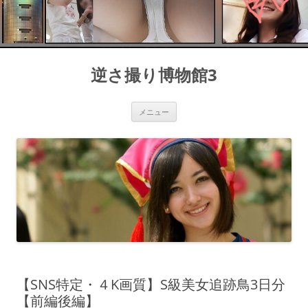
コ
ン
逆さ撮り博物館3
テ
ン
ツ
へ
ス
メニュー
キ
ッ
プ
【SNS特定・４K画質】S級美女追跡鳥3日分
【前編後編】