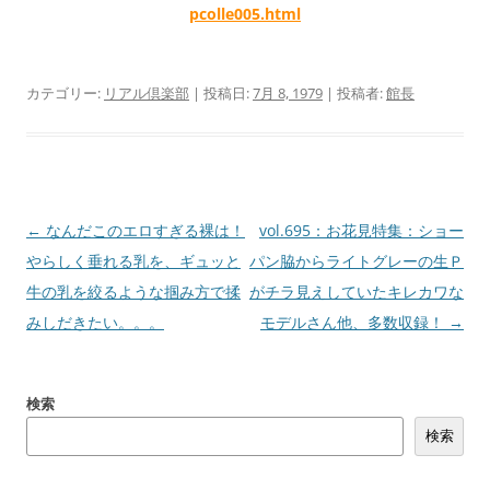
pcolle005.html
カテゴリー:
リアル倶楽部
| 投稿日:
7月 8, 1979
|
投稿者:
館長
投
←
なんだこのエロすぎる裸は！
vol.695：お花見特集：ショー
稿
やらしく垂れる乳を、ギュッと
パン脇からライトグレーの生Ｐ
ナ
牛の乳を絞るような掴み方で揉
がチラ見えしていたキレカワな
ビ
みしだきたい。。。
モデルさん他、多数収録！
→
ゲ
ー
検索
シ
検索
ョ
ン