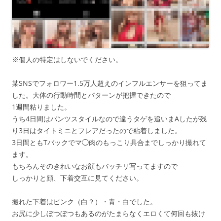
※個人の特定はしないでください。
某SNSでフォロワー1.5万人超えのインフルエンサーを狙ってま
した。大体の行動時間とパターンが把握できたので
1週間粘りました。
うち4日間はパンツスタイルなので違うタゲを追いまAしたが残
り3日はタイトミニとフレアだったので粘着しました。
3日間ともTバックでマ◯肉のもっこり具合までしっかり撮れて
ます。
もちろんそのきれいなお顔もバッチリ写ってますので
しっかりと顔、下着交互に見てください。
撮れた下着はピンク（白？）・青・白でした。
お尻に少しぼつぼつもあるのがたまらなくエロくて何回も抜け