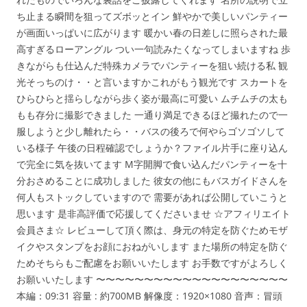
ち止まる瞬間を狙ってズボッとイン 鮮やかで美しいパンティー
が画面いっぱいに広がります 暖かい春の日差しに照らされた最
高すぎるローアングル つい一句読みたくなってしまいますね 歩
きながらも仕込んだ特殊カメラでパンティーを狙い続ける私 観
光そっちのけ・・と言いますかこれがもう観光です スカートを
ひらひらと揺らしながら歩く姿が最高に可愛い ムチムチの太も
もも存分に撮影できました 一通り満足できるほど撮れたので一
服しようと少し離れたら・・バスの後ろで何やらゴソゴソして
いる様子 午後の日程確認でしょうか？ファイル片手に座り込ん
で完全に気を抜いてます M字開脚で食い込んだパンティーを十
分おさめることに成功しました 彼女の他にもバスガイドさんを
何人もストックしていますので 需要があれば公開していこうと
思います 是非高評価で応援してくださいませ ☆アフィリエイト
会員さま☆ レビューして頂く際は、身元の特定を防ぐためモザ
イクやスタンプをお顔におねがいします また場所の特定を防ぐ
ためそちらもご配慮をお願いいたします お手数ですがよろしく
お願いいたします 〜〜〜〜〜〜〜〜〜〜〜〜〜〜〜〜〜〜〜〜
本編：09:31 容量 : 約700MB 解像度：1920×1080 音声：冒頭