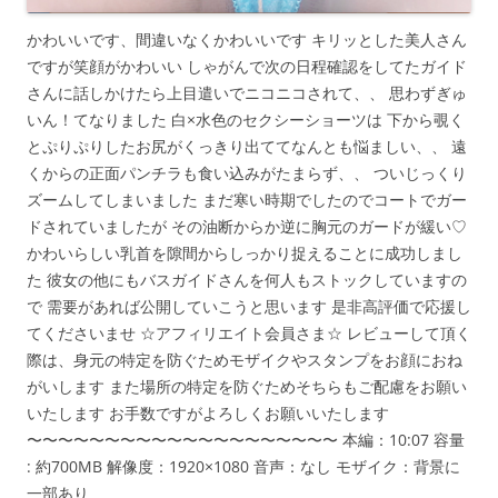
かわいいです、間違いなくかわいいです キリッとした美人さん
ですが笑顔がかわいい しゃがんで次の日程確認をしてたガイド
さんに話しかけたら上目遣いでニコニコされて、、 思わずぎゅ
いん！てなりました 白×水色のセクシーショーツは 下から覗く
とぷりぷりしたお尻がくっきり出ててなんとも悩ましい、、 遠
くからの正面パンチラも食い込みがたまらず、、 ついじっくり
ズームしてしまいました まだ寒い時期でしたのでコートでガー
ドされていましたが その油断からか逆に胸元のガードが緩い♡
かわいらしい乳首を隙間からしっかり捉えることに成功しまし
た 彼女の他にもバスガイドさんを何人もストックしていますの
で 需要があれば公開していこうと思います 是非高評価で応援し
てくださいませ ☆アフィリエイト会員さま☆ レビューして頂く
際は、身元の特定を防ぐためモザイクやスタンプをお顔におね
がいします また場所の特定を防ぐためそちらもご配慮をお願い
いたします お手数ですがよろしくお願いいたします
〜〜〜〜〜〜〜〜〜〜〜〜〜〜〜〜〜〜〜〜 本編：10:07 容量
: 約700MB 解像度：1920×1080 音声：なし モザイク：背景に
一部あり