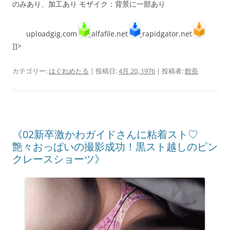
のみあり、加工あり モザイク：背景に一部あり
uploadgig.com
alfafile.net
rapidgator.net
]]>
カテゴリー:
はぐれめたる
| 投稿日:
4月 20, 1976
|
投稿者:
館長
《02新卒激かわガイドさんに粘着スト♡
艶々おっぱいの撮影成功！黒スト越しのピン
クレースショーツ》