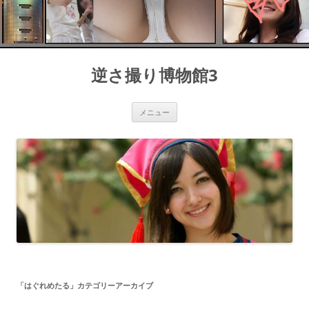
コ
ン
逆さ撮り博物館3
テ
ン
ツ
へ
ス
メニュー
キ
ッ
プ
「
はぐれめたる
」カテゴリーアーカイブ