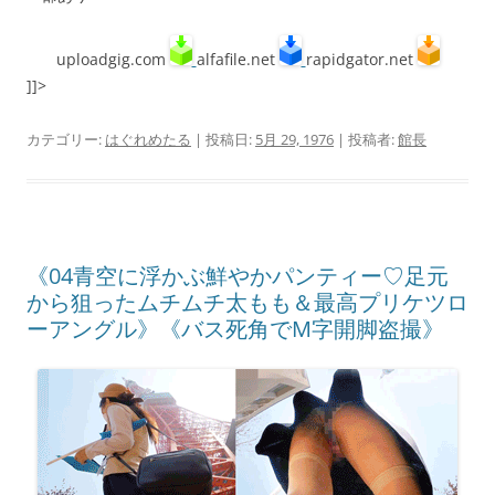
uploadgig.com
alfafile.net
rapidgator.net
]]>
カテゴリー:
はぐれめたる
| 投稿日:
5月 29, 1976
|
投稿者:
館長
《04青空に浮かぶ鮮やかパンティー♡足元
から狙ったムチムチ太もも＆最高プリケツロ
ーアングル》《バス死角でM字開脚盗撮》