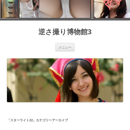
コ
ン
逆さ撮り博物館3
テ
ン
ツ
へ
ス
メニュー
キ
ッ
プ
「
スターライト22
」カテゴリーアーカイブ