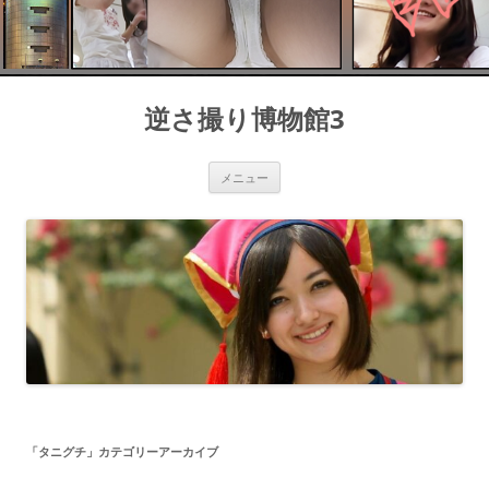
コ
ン
逆さ撮り博物館3
テ
ン
ツ
へ
ス
メニュー
キ
ッ
プ
「
タニグチ
」カテゴリーアーカイブ