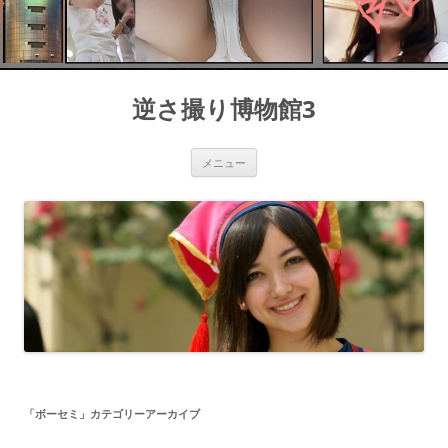
コ
ン
逆さ撮り博物館3
テ
ン
ツ
へ
ス
メニュー
キ
ッ
プ
「
ボーセミ
」カテゴリーアーカイブ