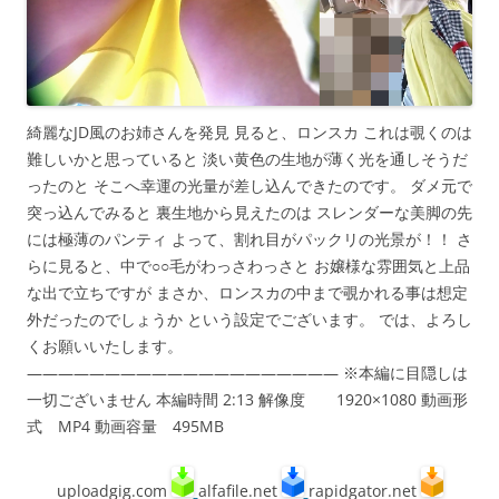
綺麗なJD風のお姉さんを発見 見ると、ロンスカ これは覗くのは
難しいかと思っていると 淡い黄色の生地が薄く光を通しそうだ
ったのと そこへ幸運の光量が差し込んできたのです。 ダメ元で
突っ込んでみると 裏生地から見えたのは スレンダーな美脚の先
には極薄のパンティ よって、割れ目がパックリの光景が！！ さ
らに見ると、中で○○毛がわっさわっさと お嬢様な雰囲気と上品
な出で立ちですが まさか、ロンスカの中まで覗かれる事は想定
外だったのでしょうか という設定でございます。 では、よろし
くお願いいたします。
———————————————————— ※本編に目隠しは
一切ございません 本編時間 2:13 解像度 1920×1080 動画形
式 MP4 動画容量 495MB
uploadgig.com
alfafile.net
rapidgator.net