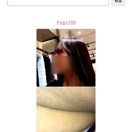
検索
ビ
ゲ
ー
Page188
シ
ョ
ン