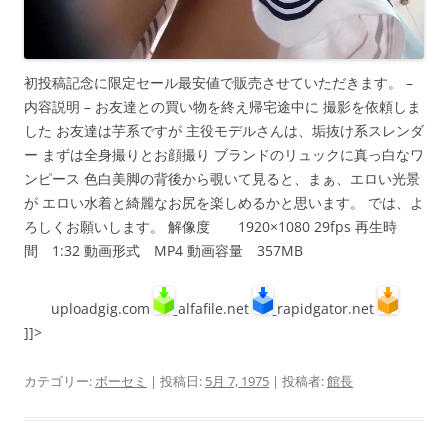
初投稿記念に限定セール最安値で販売させていただきます。 –
内容説明 – お友達との買い物を終え帰宅途中に 撮影を依頼しま
した お友達は芋系ですが 主役モデルさんは、垢抜け系スレンダ
ー まずは全身撮りとお顔撮り ブランドのリュックに真っ白なワ
ンピース 色白美脚の背後から覗いて見ると、まぁ、エロい光景
が エロい水着と綺麗なお尻を楽しめるかと思います。 では、よ
ろしくお願いします。 解像度 1920×1080 29fps 再生時
間 1:32 動画形式 MP4 動画容量 357MB
uploadgig.com
alfafile.net
rapidgator.net
]]>
カテゴリー:
ボーセミ
| 投稿日:
5月 7, 1975
|
投稿者:
館長