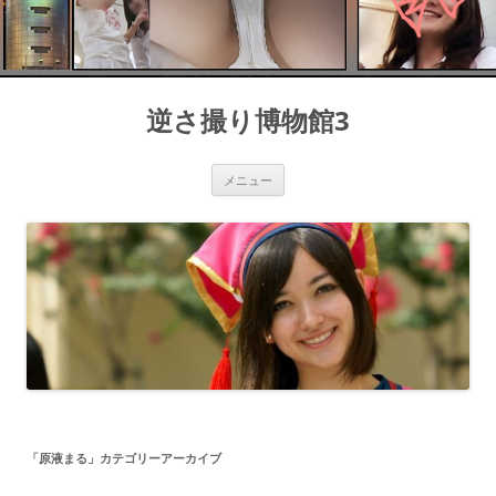
コ
ン
逆さ撮り博物館3
テ
ン
ツ
へ
ス
メニュー
キ
ッ
プ
「
原液まる
」カテゴリーアーカイブ