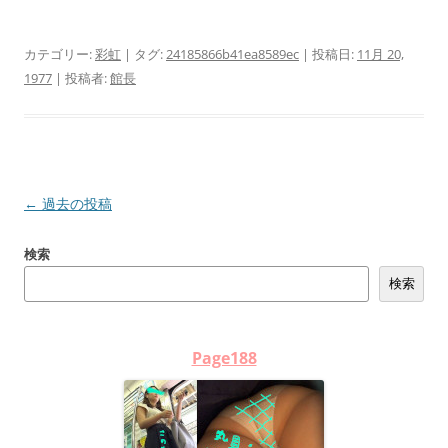
カテゴリー:
彩虹
| タグ:
24185866b41ea8589ec
| 投稿日:
11月 20,
1977
|
投稿者:
館長
投
←
過去の投稿
稿
検索
ナ
検索
ビ
ゲ
ー
Page188
シ
ョ
ン