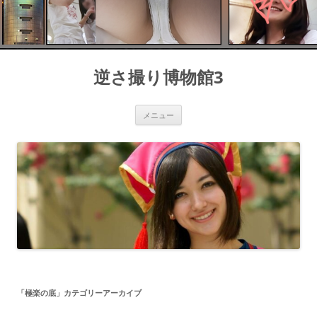
コ
ン
逆さ撮り博物館3
テ
ン
ツ
へ
ス
メニュー
キ
ッ
プ
「
極楽の底
」カテゴリーアーカイブ