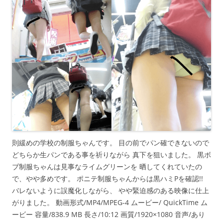
則緩めの学校の制服ちゃんです。 目の前でパン確できないので
どちらか生パンである事を祈りながら 真下を狙いました。 黒ボ
ブ制服ちゃんは見事なライムグリーンを 晒してくれていたの
で、やや多めです。 ポニテ制服ちゃんからは黒ハミPを確認!!
バレないように誤魔化しながら、 やや緊迫感のある映像に仕上
がりました。 動画形式/MP4/MPEG-4 ムービー/ QuickTime ム
ービー 容量/838.9 MB 長さ/10:12 画質/1920×1080 音声/あり