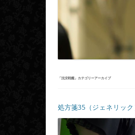
「
沈没戦艦
」カテゴリーアーカイブ
処方箋35（ジェネリック