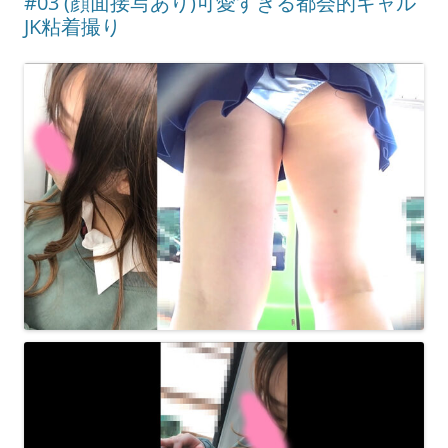
#03 (顔面接写あり)可愛すぎる都会的ギャル
JK粘着撮り