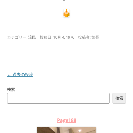
カテゴリー:
流民
| 投稿日:
10月 4, 1976
|
投稿者:
館長
投
←
過去の投稿
稿
検索
ナ
検索
ビ
ゲ
ー
Page188
シ
ョ