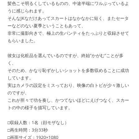
髪色こそ明るくしているものの、中途半端にワルぶっているよ
うに感じられます。
そんなJKなだけあってスカートはなかなかに短く、またセータ
ーなどのない夏季ということもあって、
非常に撮影向きで、極上の生パンティをたっぷりと収録させて
もらいました。
彼女は化粧品を選んでいるのですが、終始”かがむ”ことが多
く、
そのため、かなり恥ずかしいショットを多数収めることに成功
しています。
実はカメラの設定をミスっており、映像の白トビが少々激しい
のですが、
これが所々で功を奏し、かつてないほどにえげつなく、スカー
トの中の様子を描写しています。
□収録人数：1名（顔モザなし）
□再生時間：3分33秒
□画面サイズ：1920×1080