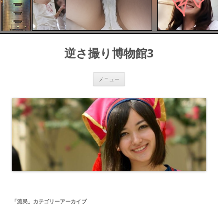
コ
ン
逆さ撮り博物館3
テ
ン
ツ
へ
ス
メニュー
キ
ッ
プ
「
流民
」カテゴリーアーカイブ