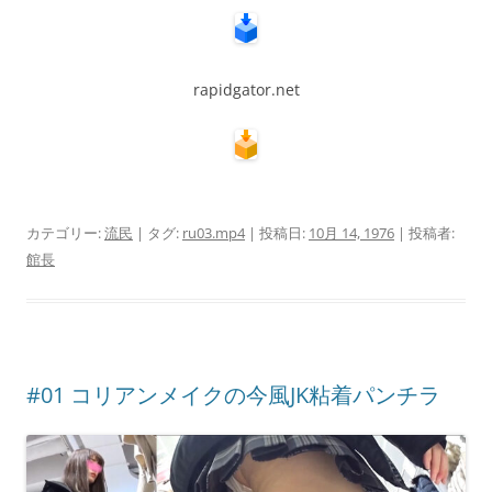
rapidgator.net
カテゴリー:
流民
| タグ:
ru03.mp4
| 投稿日:
10月 14, 1976
|
投稿者:
館長
#01 コリアンメイクの今風JK粘着パンチラ