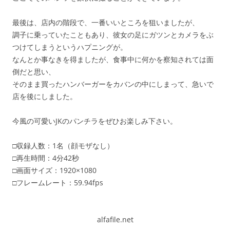
最後は、店内の階段で、一番いいところを狙いましたが、
調子に乗っていたこともあり、彼女の足にガツンとカメラをぶ
つけてしまうというハプニングが。
なんとか事なきを得ましたが、食事中に何かを察知されては面
倒だと思い、
そのまま買ったハンバーガーをカバンの中にしまって、急いで
店を後にしました。
今風の可愛いJKのパンチラをぜひお楽しみ下さい。
□収録人数：1名（顔モザなし）
□再生時間：4分42秒
□画面サイズ：1920×1080
□フレームレート：59.94fps
alfafile.net