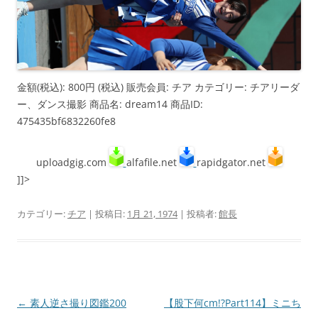
金額(税込): 800円 (税込) 販売会員: チア カテゴリー: チアリーダ
ー、ダンス撮影 商品名: dream14 商品ID:
475435bf6832260fe8
uploadgig.com
alfafile.net
rapidgator.net
]]>
カテゴリー:
チア
| 投稿日:
1月 21, 1974
|
投稿者:
館長
投
←
素人逆さ撮り図鑑200
【股下何cm!?Part114】ミニち