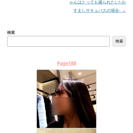
稿
ゃんはとっても撮られたい!-お
ナ
すましサキュバスの場合-
→
ビ
ゲ
検索
ー
検索
シ
ョ
ン
Page188