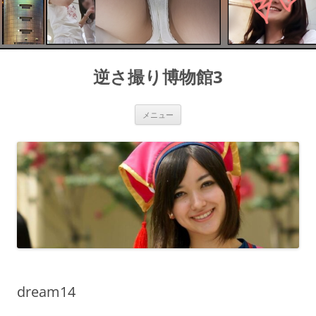
コ
ン
逆さ撮り博物館3
テ
ン
ツ
へ
ス
メニュー
キ
ッ
プ
dream14