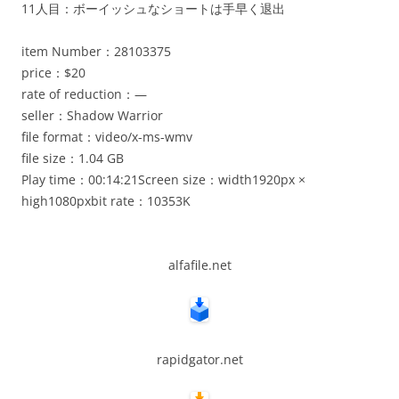
11人目：ボーイッシュなショートは手早く退出
item Number：28103375
price：$20
rate of reduction：—
seller：Shadow Warrior
file format：video/x-ms-wmv
file size：1.04 GB
Play time：00:14:21Screen size：width1920px ×
high1080pxbit rate：10353K
alfafile.net
rapidgator.net