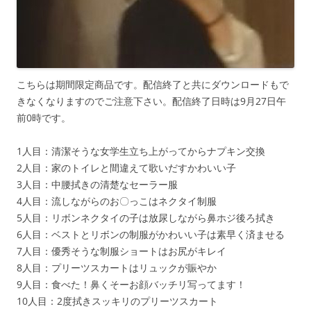
こちらは期間限定商品です。配信終了と共にダウンロードもで
きなくなりますのでご注意下さい。配信終了日時は9月27日午
前0時です。
1人目：清潔そうな女学生立ち上がってからナプキン交換
2人目：家のトイレと間違えて歌いだすかわいい子
3人目：中腰拭きの清楚なセーラー服
4人目：流しながらのお〇っこはネクタイ制服
5人目：リボンネクタイの子は放尿しながら鼻ホジ後ろ拭き
6人目：ベストとリボンの制服がかわいい子は素早く済ませる
7人目：優秀そうな制服ショートはお尻がキレイ
8人目：プリーツスカートはリュックが賑やか
9人目：食べた！鼻くそーお顔バッチリ写ってます！
10人目：2度拭きスッキリのプリーツスカート