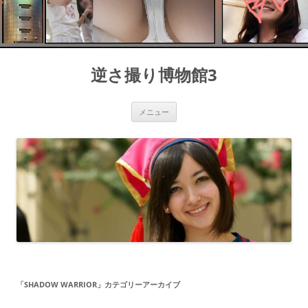
コ
ン
逆さ撮り博物館3
テ
ン
ツ
へ
ス
メニュー
キ
ッ
プ
「
SHADOW WARRIOR
」カテゴリーアーカイブ