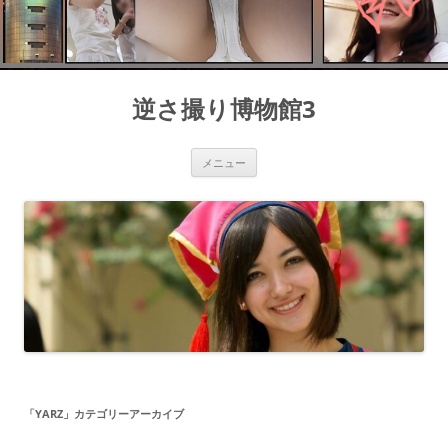
コ
ン
逆さ撮り博物館3
テ
ン
ツ
へ
ス
メニュー
キ
ッ
プ
「
YARZ
」カテゴリーアーカイブ